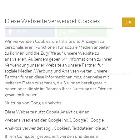
Diese Webseite verwendet Cookies
OK
teilen
teilen
Wir verwenden Cookies, um Inhalte und Anzeigen zu
personalisieren, Funktionen für soziale Medien anbieten
Kundenrezensionen
zu können und die Zugriffe auf unsere Website zu
analysieren. Außerdem geben wir Informationen zu Ihrer
Verwendung unserer Website an unsere Partner für
soziale Medien, Werbung und Analysen weiter. Unsere
Leider sind noch keine Bewertungen vorhanden. Seien Sie der Erste,
Partner führen diese Informationen möglicherweise mit
der das Produkt bewertet.
weiteren Daten zusammen, die Sie ihnen bereitgestellt
haben oder die sie im Rahmen Ihrer Nutzung der Dienste
Sie müssen angemeldet sein um eine Bewertung abgeben zu können.
gesammelt haben.
Anmelden
Nutzung von Google Analytics
Diese Webseite nutzt Google Analytics, einen
Webanalysedienst der Google Inc. („Google“). Google
Analytics verwendet sog. „Cookies“, Textdateien, die auf
Ihrem Computer gespeichert werden und die eine
MEHR ÜBER...