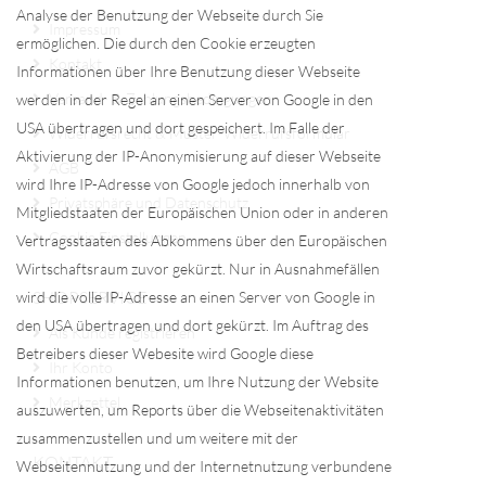
Analyse der Benutzung der Webseite durch Sie
Impressum
ermöglichen. Die durch den Cookie erzeugten
Kontakt
Informationen über Ihre Benutzung dieser Webseite
Versand- & Zahlungsbedingungen
werden in der Regel an einen Server von Google in den
USA übertragen und dort gespeichert. Im Falle der
Widerrufsrecht & Muster-Widerrufsformular
Aktivierung der IP-Anonymisierung auf dieser Webseite
AGB
wird Ihre IP-Adresse von Google jedoch innerhalb von
Privatsphäre und Datenschutz
Mitgliedstaaten der Europäischen Union oder in anderen
Cookie Einstellungen
Vertragsstaaten des Abkommens über den Europäischen
Wirtschaftsraum zuvor gekürzt. Nur in Ausnahmefällen
SHOPSERVICE
wird die volle IP-Adresse an einen Server von Google in
den USA übertragen und dort gekürzt. Im Auftrag des
Als Kunde registrieren
Betreibers dieser Webesite wird Google diese
Ihr Konto
Informationen benutzen, um Ihre Nutzung der Website
Merkzettel
auszuwerten, um Reports über die Webseitenaktivitäten
zusammenzustellen und um weitere mit der
KONTAKT
Webseitennutzung und der Internetnutzung verbundene