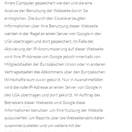
Ihrem Computer gespeichert werden und die eine
MEHR ÜBER...
Analyse der Benutzung der Webseite durch Sie
Impressum
ermöglichen. Die durch den Cookie erzeugten
Kontakt
Informationen über Ihre Benutzung dieser Webseite
Versand- & Zahlungsbedingungen
werden in der Regel an einen Server von Google in den
USA übertragen und dort gespeichert. Im Falle der
Widerrufsrecht & Muster-Widerrufsformular
Aktivierung der IP-Anonymisierung auf dieser Webseite
AGB
wird Ihre IP-Adresse von Google jedoch innerhalb von
Privatsphäre und Datenschutz
Mitgliedstaaten der Europäischen Union oder in anderen
Cookie Einstellungen
Vertragsstaaten des Abkommens über den Europäischen
Wirtschaftsraum zuvor gekürzt. Nur in Ausnahmefällen
SHOPSERVICE
wird die volle IP-Adresse an einen Server von Google in
den USA übertragen und dort gekürzt. Im Auftrag des
Als Kunde registrieren
Betreibers dieser Webesite wird Google diese
Ihr Konto
Informationen benutzen, um Ihre Nutzung der Website
Merkzettel
auszuwerten, um Reports über die Webseitenaktivitäten
zusammenzustellen und um weitere mit der