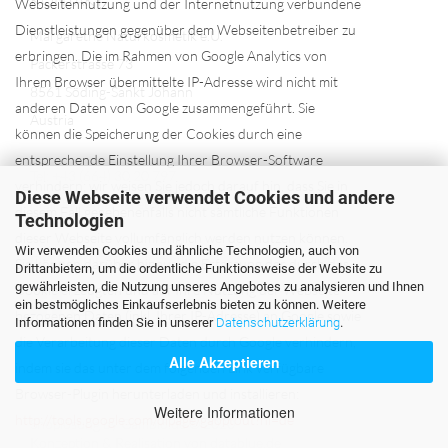
KONTAKT
Webseitennutzung und der Internetnutzung verbundene
Dienstleistungen gegenüber dem Webseitenbetreiber zu
Margarethe Naturkosmetik e.U.
erbringen. Die im Rahmen von Google Analytics von
Packerstrasse 73
Ihrem Browser übermittelte IP-Adresse wird nicht mit
8561 Söding-Sankt Johann
anderen Daten von Google zusammengeführt. Sie
Austria
können die Speicherung der Cookies durch eine
entsprechende Einstellung Ihrer Browser-Software
Tel: +43 (664) 30 20 797
verhindern; wir weisen Sie jedoch darauf hin, dass Sie in
Diese Webseite verwendet Cookies und andere
Mail:
bio@margarethe.at
diesem Fall gegebenenfalls nicht sämtliche Funktionen
Technologien
dieser Webseite vollumfänglich werden nutzen können.
Wir verwenden Cookies und ähnliche Technologien, auch von
DU FINDEST UNS AUF
Sie können darüber hinaus die Erfassung der durch das
Drittanbietern, um die ordentliche Funktionsweise der Website zu
gewährleisten, die Nutzung unseres Angebotes zu analysieren und Ihnen
Cookie erzeugten und auf Ihre Nutzung der Webseite
ein bestmögliches Einkaufserlebnis bieten zu können. Weitere
bezogenen Daten (inkl. Ihrer IP-Adresse) an Google sowie
Informationen finden Sie in unserer
Datenschutzerklärung
.
die Verarbeitung dieser Daten durch Google verhindern,
Alle Akzeptieren
indem sie das unter dem folgenden Link verfügbare
Browser-Plugin herunterladen und installieren:
Weitere Informationen
http://tools.google.com/dlpage/gaoptout?hl=de
Shoplösung
by Gambio.de © 2020
Konzeption & Realisation von
datablue.de