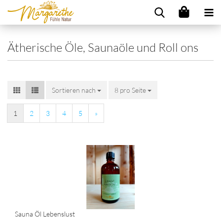
Ätherische Öle, Saunaöle und Roll ons
Sortieren nach
8 pro Seite
1
2
3
4
5
»
Sauna Öl Lebenslust