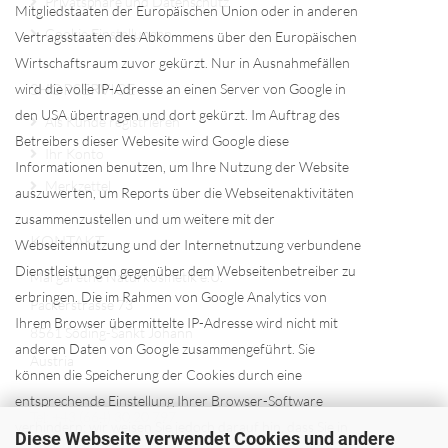
Privatsphäre und Datenschutz
Mitgliedstaaten der Europäischen Union oder in anderen
Cookie Einstellungen
Vertragsstaaten des Abkommens über den Europäischen
Wirtschaftsraum zuvor gekürzt. Nur in Ausnahmefällen
SHOPSERVICE
wird die volle IP-Adresse an einen Server von Google in
den USA übertragen und dort gekürzt. Im Auftrag des
Als Kunde registrieren
Betreibers dieser Webesite wird Google diese
Ihr Konto
Informationen benutzen, um Ihre Nutzung der Website
Merkzettel
auszuwerten, um Reports über die Webseitenaktivitäten
zusammenzustellen und um weitere mit der
KONTAKT
Webseitennutzung und der Internetnutzung verbundene
Dienstleistungen gegenüber dem Webseitenbetreiber zu
Margarethe Naturkosmetik e.U.
erbringen. Die im Rahmen von Google Analytics von
Packerstrasse 73
Ihrem Browser übermittelte IP-Adresse wird nicht mit
8561 Söding-Sankt Johann
anderen Daten von Google zusammengeführt. Sie
Austria
können die Speicherung der Cookies durch eine
entsprechende Einstellung Ihrer Browser-Software
Tel: +43 (664) 30 20 797
verhindern; wir weisen Sie jedoch darauf hin, dass Sie in
Diese Webseite verwendet Cookies und andere
Mail:
bio@margarethe.at