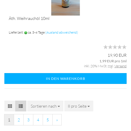
Äth. Weihrauchöl 10ml
Lieferzeit:
ca. 3-4 Tage
(Ausland abweichend)
19,90 EUR
1,99 EUR pro 1ml
inkl. 20% MwSt. zzgl.
Versand
IN DEN WARENKORB
Sortieren nach
8 pro Seite
1
2
3
4
5
»